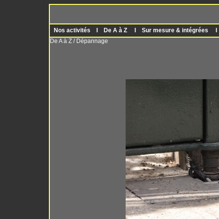
Nos activités
I
De A à Z
I
Sur mesure & intégrées
De A à Z / Dépannage